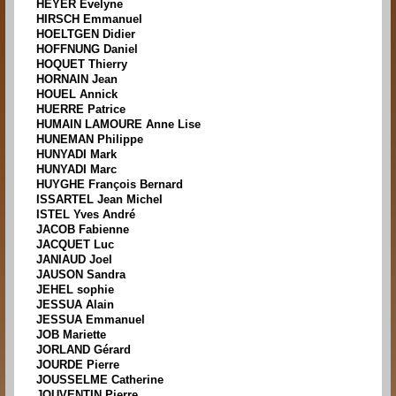
HEYER Evelyne
HIRSCH Emmanuel
HOELTGEN Didier
HOFFNUNG Daniel
HOQUET Thierry
HORNAIN Jean
HOUEL Annick
HUERRE Patrice
HUMAIN LAMOURE Anne Lise
HUNEMAN Philippe
HUNYADI Mark
HUNYADI Marc
HUYGHE François Bernard
ISSARTEL Jean Michel
ISTEL Yves André
JACOB Fabienne
JACQUET Luc
JANIAUD Joel
JAUSON Sandra
JEHEL sophie
JESSUA Alain
JESSUA Emmanuel
JOB Mariette
JORLAND Gérard
JOURDE Pierre
JOUSSELME Catherine
JOUVENTIN Pierre