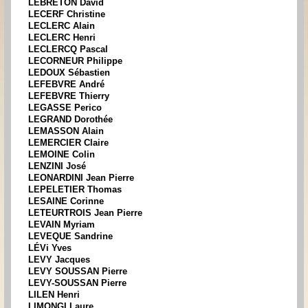
LEBRETON David
LECERF Christine
LECLERC Alain
LECLERC Henri
LECLERCQ Pascal
LECORNEUR Philippe
LEDOUX Sébastien
LEFEBVRE André
LEFEBVRE Thierry
LEGASSE Perico
LEGRAND Dorothée
LEMASSON Alain
LEMERCIER Claire
LEMOINE Colin
LENZINI José
LEONARDINI Jean Pierre
LEPELETIER Thomas
LESAINE Corinne
LETEURTROIS Jean Pierre
LEVAIN Myriam
LEVEQUE Sandrine
LÉVi Yves
LEVY Jacques
LEVY SOUSSAN Pierre
LEVY-SOUSSAN Pierre
LILEN Henri
LIMONGI Laure