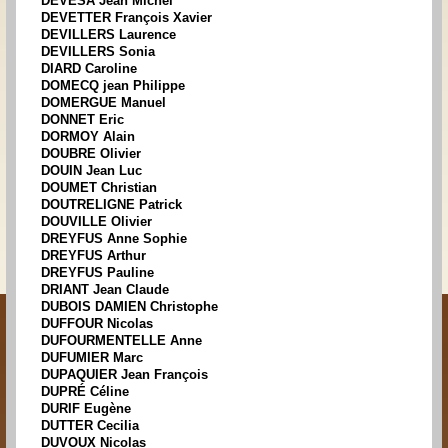
DEVESA Jean Michel
DEVETTER François Xavier
DEVILLERS Laurence
DEVILLERS Sonia
DIARD Caroline
DOMECQ jean Philippe
DOMERGUE Manuel
DONNET Eric
DORMOY Alain
DOUBRE Olivier
DOUIN Jean Luc
DOUMET Christian
DOUTRELIGNE Patrick
DOUVILLE Olivier
DREYFUS Anne Sophie
DREYFUS Arthur
DREYFUS Pauline
DRIANT Jean Claude
DUBOIS DAMIEN Christophe
DUFFOUR Nicolas
DUFOURMENTELLE Anne
DUFUMIER Marc
DUPAQUIER Jean François
DUPRÉ Céline
DURIF Eugène
DUTTER Cecilia
DUVOUX Nicolas