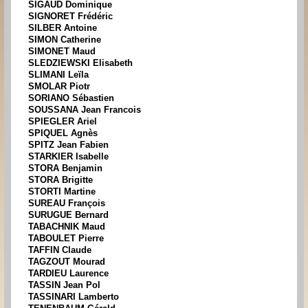
SIGAUD Dominique
SIGNORET Frédéric
SILBER Antoine
SIMON Catherine
SIMONET Maud
SLEDZIEWSKI Elisabeth
SLIMANI Leïla
SMOLAR Piotr
SORIANO Sébastien
SOUSSANA Jean Francois
SPIEGLER Ariel
SPIQUEL Agnès
SPITZ Jean Fabien
STARKIER Isabelle
STORA Benjamin
STORA Brigitte
STORTI Martine
SUREAU François
SURUGUE Bernard
TABACHNIK Maud
TABOULET Pierre
TAFFIN Claude
TAGZOUT Mourad
TARDIEU Laurence
TASSIN Jean Pol
TASSINARI Lamberto