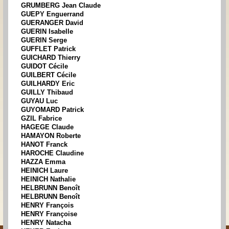
GRUMBERG Jean Claude
GUEPY Enguerrand
GUERANGER David
GUERIN Isabelle
GUERIN Serge
GUFFLET Patrick
GUICHARD Thierry
GUIDOT Cécile
GUILBERT Cécile
GUILHARDY Eric
GUILLY Thibaud
GUYAU Luc
GUYOMARD Patrick
GZIL Fabrice
HAGEGE Claude
HAMAYON Roberte
HANOT Franck
HAROCHE Claudine
HAZZA Emma
HEINICH Laure
HEINICH Nathalie
HELBRUNN Benoît
HELBRUNN Benoît
HENRY François
HENRY Françoise
HENRY Natacha