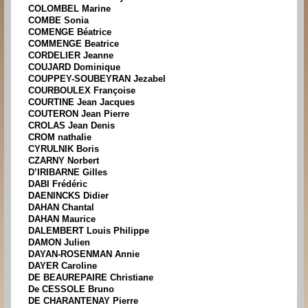
COLOMBEL Marine
COMBE Sonia
COMENGE Béatrice
COMMENGE Beatrice
CORDELIER Jeanne
COUJARD Dominique
COUPPEY-SOUBEYRAN Jezabel
COURBOULEX Françoise
COURTINE Jean Jacques
COUTERON Jean Pierre
CROLAS Jean Denis
CROM nathalie
CYRULNIK Boris
CZARNY Norbert
D’IRIBARNE Gilles
DABI Frédéric
DAENINCKS Didier
DAHAN Chantal
DAHAN Maurice
DALEMBERT Louis Philippe
DAMON Julien
DAYAN-ROSENMAN Annie
DAYER Caroline
DE BEAUREPAIRE Christiane
De CESSOLE Bruno
DE CHARANTENAY Pierre