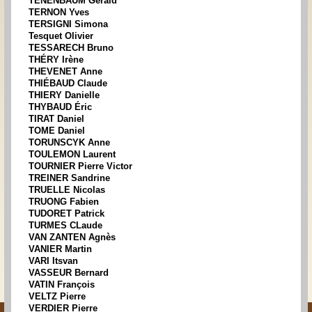
TENENBAUM Gérald
TERNON Yves
TERSIGNI Simona
Tesquet Olivier
TESSARECH Bruno
THÉRY Irène
THEVENET Anne
THIÉBAUD Claude
THIERY Danielle
THYBAUD Éric
TIRAT Daniel
TOME Daniel
TORUNSCYK Anne
TOULEMON Laurent
TOURNIER Pierre Victor
TREINER Sandrine
TRUELLE Nicolas
TRUONG Fabien
TUDORET Patrick
TURMES CLaude
VAN ZANTEN Agnès
VANIER Martin
VARI Itsvan
VASSEUR Bernard
VATIN François
VELTZ Pierre
VERDIER Pierre