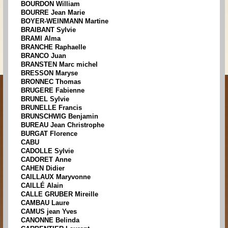
BOURDON William
BOURRE Jean Marie
BOYER-WEINMANN Martine
BRAIBANT Sylvie
BRAMI Alma
BRANCHE Raphaelle
BRANCO Juan
BRANSTEN Marc michel
BRESSON Maryse
BRONNEC Thomas
BRUGERE Fabienne
BRUNEL Sylvie
BRUNELLE Francis
BRUNSCHWIG Benjamin
BUREAU Jean Christrophe
BURGAT Florence
CABU
CADOLLE Sylvie
CADORET Anne
CAHEN Didier
CAILLAUX Maryvonne
CAILLÉ Alain
CALLE GRUBER Mireille
CAMBAU Laure
CAMUS jean Yves
CANONNE Belinda