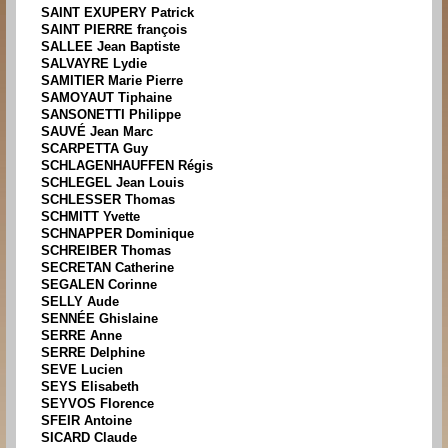
SAINT EXUPERY Patrick
SAINT PIERRE françois
SALLEE Jean Baptiste
SALVAYRE Lydie
SAMITIER Marie Pierre
SAMOYAUT Tiphaine
SANSONETTI Philippe
SAUVÉ Jean Marc
SCARPETTA Guy
SCHLAGENHAUFFEN Régis
SCHLEGEL Jean Louis
SCHLESSER Thomas
SCHMITT Yvette
SCHNAPPER Dominique
SCHREIBER Thomas
SECRETAN Catherine
SEGALEN Corinne
SELLY Aude
SENNÉE Ghislaine
SERRE Anne
SERRE Delphine
SEVE Lucien
SEYS Elisabeth
SEYVOS Florence
SFEIR Antoine
SICARD Claude