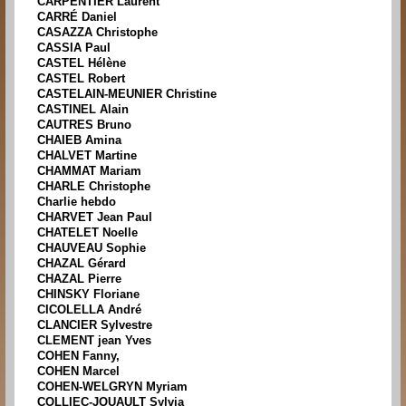
CARPENTIER Laurent
CARRÉ Daniel
CASAZZA Christophe
CASSIA Paul
CASTEL Hélène
CASTEL Robert
CASTELAIN-MEUNIER Christine
CASTINEL Alain
CAUTRES Bruno
CHAIEB Amina
CHALVET Martine
CHAMMAT Mariam
CHARLE Christophe
Charlie hebdo
CHARVET Jean Paul
CHATELET Noelle
CHAUVEAU Sophie
CHAZAL Gérard
CHAZAL Pierre
CHINSKY Floriane
CICOLELLA André
CLANCIER Sylvestre
CLEMENT jean Yves
COHEN Fanny,
COHEN Marcel
COHEN-WELGRYN Myriam
COLLIEC-JOUAULT Sylvia