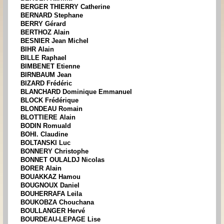
BERGER THIERRY Catherine
BERNARD Stephane
BERRY Gérard
BERTHOZ Alain
BESNIER Jean Michel
BIHR Alain
BILLE Raphael
BIMBENET Etienne
BIRNBAUM Jean
BIZARD Frédéric
BLANCHARD Dominique Emmanuel
BLOCK Frédérique
BLONDEAU Romain
BLOTTIERE Alain
BODIN Romuald
BOHI. Claudine
BOLTANSKI Luc
BONNERY Christophe
BONNET OULALDJ Nicolas
BORER Alain
BOUAKKAZ Hamou
BOUGNOUX Daniel
BOUHERRAFA Leila
BOUKOBZA Chouchana
BOULLANGER Hervé
BOURDEAU-LEPAGE Lise