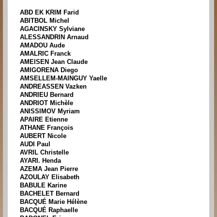
ABD EK KRIM Farid
ABITBOL Michel
AGACINSKY Sylviane
ALESSANDRIN Arnaud
AMADOU Aude
AMALRIC Franck
AMEISEN Jean Claude
AMIGORENA Diego
AMSELLEM-MAINGUY Yaelle
ANDREASSEN Vazken
ANDRIEU Bernard
ANDRIOT Michèle
ANISSIMOV Myriam
APAIRE Etienne
ATHANE François
AUBERT Nicole
AUDI Paul
AVRIL Christelle
AYARI. Henda
AZEMA Jean Pierre
AZOULAY Elisabeth
BABULE Karine
BACHELET Bernard
BACQUÉ Marie Hélène
BACQUÉ Raphaelle