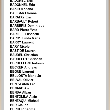
BADONEL Eric
BADONNEL Eric
BAKIR Mohand
BALIBAR Etienne
BARATAY Eric
BARBAULT Robert
BARBERIS Dominique
BARD Pierre Yves
BARILLÉ Elisabeth
BAROS Linda Maria
BARRY Laurent
BARY Nicole
BASTIDE Lauren
BAUDEL Christian
BAUDELOT Christian
BECHELLONI Antonio
BECKER Andreas
BEGUE Laurent
BELLOSTA Marie Jo
BELVAL Olivier
BEN SLAMA Feti
BENARD Avril
BENSA Alban
BENTOLILA Alain
BENZAQUI Michael
BER Claude
BERGER Karima