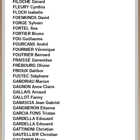
FILOCHE Gérard
FLEURY Cynthia
FLOCH Isabelle
FOENKINOS David
FORGE Sylvain
FORTEL Ava
FORTIER Bruno
FOU Guillaume
FOURCANS André
FOURNIER Véronique
FOUTRIER Bernard
FRAISSE Geneviève
FRÉBOURG Olivier
FRIOUX Dalibor
FUSTEC Stéphane
GABORIAU Marion
GAGNON Anne Claire
GALLAIS Arnaud
GALLOT Fanny
GANASCIA Jean Gabriel
GANGNERON Etienne
GARCIA FONS Tristan
GARDELLA Edouard
GARDELLA Edouerd
GATTINONI Christian
GAUTELLIER Christian
GAUTHIER Marie