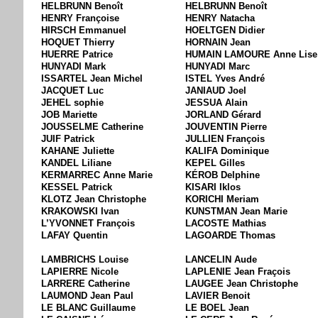
HELBRUNN Benoît
HELBRUNN Benoît
HENRY Françoise
HENRY Natacha
HIRSCH Emmanuel
HOELTGEN Didier
HOQUET Thierry
HORNAIN Jean
HUERRE Patrice
HUMAIN LAMOURE Anne Lise
HUNYADI Mark
HUNYADI Marc
ISSARTEL Jean Michel
ISTEL Yves André
JACQUET Luc
JANIAUD Joel
JEHEL sophie
JESSUA Alain
JOB Mariette
JORLAND Gérard
JOUSSELME Catherine
JOUVENTIN Pierre
JUIF Patrick
JULLIEN François
KAHANE Juliette
KALIFA Dominique
KANDEL Liliane
KEPEL Gilles
KERMARREC Anne Marie
KÉROB Delphine
KESSEL Patrick
KISARI Iklos
KLOTZ Jean Christophe
KORICHI Meriam
KRAKOWSKI Ivan
KUNSTMAN Jean Marie
L’YVONNET François
LACOSTE Mathias
LAFAY Quentin
LAGOARDE Thomas
LAMBRICHS Louise
LANCELIN Aude
LAPIERRE Nicole
LAPLENIE Jean Fraçois
LARRERE Catherine
LAUGEE Jean Christophe
LAUMOND Jean Paul
LAVIER Benoit
LE BLANC Guillaume
LE BOEL Jean