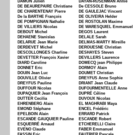
DAMON Julien
DAYAN-ROSENMAN Annie
DE BEAUREPAIRE Christiane
De CESSOLE Bruno
DE CHARENTENAY Pierre
DE GAULEJAC Vincent
De la BARTHE François
DE OLIVEIRA Helder
DE POMPIGNAN Nathalie
DE ROSTOLAN Maxime
DE VILLIERS Nicolas
DE WARESQUIEL Emmanuel
DEBOUT Michel
DEGOS Laurent
DEHAENE Stanislas
DELALE Sarah
DELARUE Jean Marie
DELMAS-MARTY Mireille
DERDEVET Michel
DEROUESNE Christian
DESCOLLONGES Charline
DESHAYES Steven
DEVETTER François Xavier
DEVILLERS Laurence
DIARD Caroline
DOMECQ jean Philippe
DONNET Eric
DORMOY Alain
DOUIN Jean Luc
DOUMET Christian
DOUVILLE Olivier
DREYFUS Anne Sophie
DREYFUS Pauline
DRIANT Jean Claude
DUFFOUR Nicolas
DUFOURMENTELLE Anne
DUPAQUIER Jean François
DUPRÉ Céline
DUTTER Cecilia
DUVOUX Nicolas
EHRENBERG Alain
EL MAGHRABI Maya
EMOND Stéphane
ENCEL Frédéric
EPELBOIN Alain
ERRARD Patrick
ESCANDE GAUQUIER Pauline
ESCANDE Robert
ESQUERRÉ Arnaud
ETCHERELLI Claire
EVENO Claude
FABER Emmanuel
FASSIN Eric
FAUTRIER Pascale