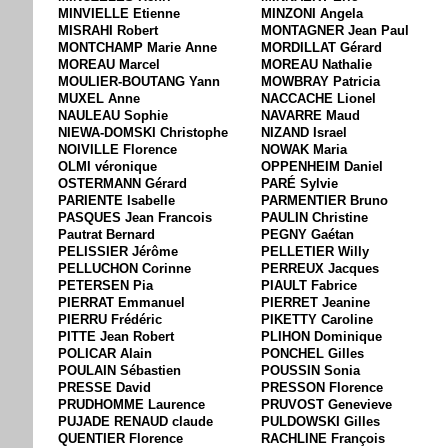
MINVIELLE Etienne
MINZONI Angela
MISRAHI Robert
MONTAGNER Jean Paul
MONTCHAMP Marie Anne
MORDILLAT Gérard
MOREAU Marcel
MOREAU Nathalie
MOULIER-BOUTANG Yann
MOWBRAY Patricia
MUXEL Anne
NACCACHE Lionel
NAULEAU Sophie
NAVARRE Maud
NIEWA-DOMSKI Christophe
NIZAND Israel
NOIVILLE Florence
NOWAK Maria
OLMI véronique
OPPENHEIM Daniel
OSTERMANN Gérard
PARÉ Sylvie
PARIENTE Isabelle
PARMENTIER Bruno
PASQUES Jean Francois
PAULIN Christine
Pautrat Bernard
PEGNY Gaétan
PELISSIER Jérôme
PELLETIER Willy
PELLUCHON Corinne
PERREUX Jacques
PETERSEN Pia
PIAULT Fabrice
PIERRAT Emmanuel
PIERRET Jeanine
PIERRU Frédéric
PIKETTY Caroline
PITTE Jean Robert
PLIHON Dominique
POLICAR Alain
PONCHEL Gilles
POULAIN Sébastien
POUSSIN Sonia
PRESSE David
PRESSON Florence
PRUDHOMME Laurence
PRUVOST Genevieve
PUJADE RENAUD claude
PULDOWSKI Gilles
QUENTIER Florence
RACHLINE François