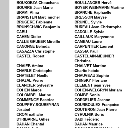
BOUKOBZA Chouchana
BOULLANGER Hervé
BOURRE Jean Marie
BOYER-WEINMANN Martine
BRAMI Alma
BRANCHE Raphaelle
BRANSTEN Marc michel
BRESSON Maryse
BRUGERE Fabienne
BRUNEL Sylvie
BRUNSCHWIG Benjamin
BUREAU Jean Christrophe
CABU
CADOLLE Sylvie
CAHEN Didier
CAILLAUX Maryvonne
CALLE GRUBER Mireille
CAMBAU Laure
CANONNE Belinda
CARPENTIER Laurent
CASAZZA Christophe
CASSIA Paul
CASTEL Robert
CASTELAIN-MEUNIER
Christine
CHAIEB Amina
CHALVET Martine
CHARLE Christophe
Charlie hebdo
CHATELET Noelle
CHAUVEAU Sophie
CHAZAL Pierre
CHINSKY Floriane
CLANCIER Sylvestre
CLEMENT jean Yves
COHEN Marcel
COHEN-WELGRYN Myriam
COLOMBEL Marine
COMBE Sonia
COMMENGE Beatrice
CORDELIER Jeanne
COUPPEY-SOUBEYRAN
COURBOULEX Françoise
Jezabel
COUTERON Jean Pierre
CROM nathalie
CYRULNIK Boris
D’IRIBARNE Gilles
DABI Frédéric
DAHAN Chantal
DAHAN Maurice