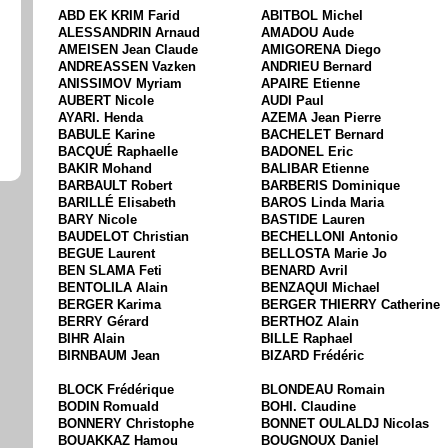
ABD EK KRIM Farid
ABITBOL Michel
ALESSANDRIN Arnaud
AMADOU Aude
AMEISEN Jean Claude
AMIGORENA Diego
ANDREASSEN Vazken
ANDRIEU Bernard
ANISSIMOV Myriam
APAIRE Etienne
AUBERT Nicole
AUDI Paul
AYARI. Henda
AZEMA Jean Pierre
BABULE Karine
BACHELET Bernard
BACQUÉ Raphaelle
BADONEL Eric
BAKIR Mohand
BALIBAR Etienne
BARBAULT Robert
BARBERIS Dominique
BARILLÉ Elisabeth
BAROS Linda Maria
BARY Nicole
BASTIDE Lauren
BAUDELOT Christian
BECHELLONI Antonio
BEGUE Laurent
BELLOSTA Marie Jo
BEN SLAMA Feti
BENARD Avril
BENTOLILA Alain
BENZAQUI Michael
BERGER Karima
BERGER THIERRY Catherine
BERRY Gérard
BERTHOZ Alain
BIHR Alain
BILLE Raphael
BIRNBAUM Jean
BIZARD Frédéric
BLOCK Frédérique
BLONDEAU Romain
BODIN Romuald
BOHI. Claudine
BONNERY Christophe
BONNET OULALDJ Nicolas
BOUAKKAZ Hamou
BOUGNOUX Daniel