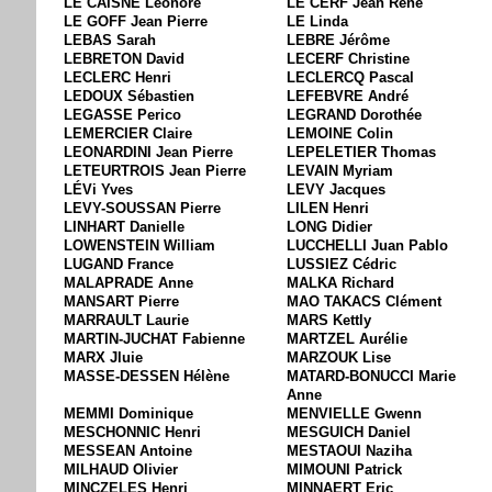
LE CAISNE Léonore
LE CERF Jean René
LE GOFF Jean Pierre
LE Linda
LEBAS Sarah
LEBRE Jérôme
LEBRETON David
LECERF Christine
LECLERC Henri
LECLERCQ Pascal
LEDOUX Sébastien
LEFEBVRE André
LEGASSE Perico
LEGRAND Dorothée
LEMERCIER Claire
LEMOINE Colin
LEONARDINI Jean Pierre
LEPELETIER Thomas
LETEURTROIS Jean Pierre
LEVAIN Myriam
LÉVi Yves
LEVY Jacques
LEVY-SOUSSAN Pierre
LILEN Henri
LINHART Danielle
LONG Didier
LOWENSTEIN William
LUCCHELLI Juan Pablo
LUGAND France
LUSSIEZ Cédric
MALAPRADE Anne
MALKA Richard
MANSART Pierre
MAO TAKACS Clément
MARRAULT Laurie
MARS Kettly
MARTIN-JUCHAT Fabienne
MARTZEL Aurélie
MARX Jluie
MARZOUK Lise
MASSE-DESSEN Hélène
MATARD-BONUCCI Marie
Anne
MEMMI Dominique
MENVIELLE Gwenn
MESCHONNIC Henri
MESGUICH Daniel
MESSEAN Antoine
MESTAOUI Naziha
MILHAUD Olivier
MIMOUNI Patrick
MINCZELES Henri
MINNAERT Eric