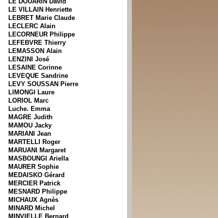
LE DOUARIN David
LE VILLAIN Henriette
LEBRET Marie Claude
LECLERC Alain
LECORNEUR Philippe
LEFEBVRE Thierry
LEMASSON Alain
LENZINI José
LESAINE Corinne
LEVEQUE Sandrine
LEVY SOUSSAN Pierre
LIMONGI Laure
LORIOL Marc
Luche. Emma
MAGRE Judith
MAMOU Jacky
MARIANI Jean
MARTELLI Roger
MARUANI Margaret
MASBOUNGI Ariella
MAURER Sophie
MEDAISKO Gérard
MERCIER Patrick
MESNARD Philippe
MICHAUX Agnès
MINARD Michel
MINVIELLE Bernard