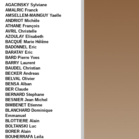
AGACINSKY Sylviane
AMALRIC Franck
AMSELLEM-MAINGUY Yaelle
ANDRIOT Michèle
ATHANE François
AVRIL Christelle
AZOULAY Elisabeth
BACQUÉ Marie Hélène
BADONNEL Eric
BARATAY Eric
BARD Pierre Yves
BARRY Laurent
BAUDEL Christian
BECKER Andreas
BELVAL Olivier
BENSA Alban
BER Claude
BERNARD Stephane
BESNIER Jean Michel
BIMBENET Etienne
BLANCHARD Dominique
Emmanuel
BLOTTIERE Alain
BOLTANSKI Luc
BORER Alain
BOUHERRAFA Leila