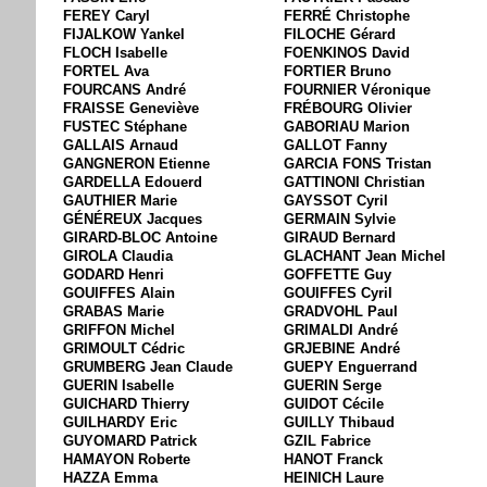
FEREY Caryl
FERRÉ Christophe
FIJALKOW Yankel
FILOCHE Gérard
FLOCH Isabelle
FOENKINOS David
FORTEL Ava
FORTIER Bruno
FOURCANS André
FOURNIER Véronique
FRAISSE Geneviève
FRÉBOURG Olivier
FUSTEC Stéphane
GABORIAU Marion
GALLAIS Arnaud
GALLOT Fanny
GANGNERON Etienne
GARCIA FONS Tristan
GARDELLA Edouerd
GATTINONI Christian
GAUTHIER Marie
GAYSSOT Cyril
GÉNÉREUX Jacques
GERMAIN Sylvie
GIRARD-BLOC Antoine
GIRAUD Bernard
GIROLA Claudia
GLACHANT Jean Michel
GODARD Henri
GOFFETTE Guy
GOUIFFES Alain
GOUIFFES Cyril
GRABAS Marie
GRADVOHL Paul
GRIFFON Michel
GRIMALDI André
GRIMOULT Cédric
GRJEBINE André
GRUMBERG Jean Claude
GUEPY Enguerrand
GUERIN Isabelle
GUERIN Serge
GUICHARD Thierry
GUIDOT Cécile
GUILHARDY Eric
GUILLY Thibaud
GUYOMARD Patrick
GZIL Fabrice
HAMAYON Roberte
HANOT Franck
HAZZA Emma
HEINICH Laure