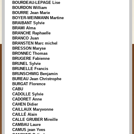
BOURDEAU-LEPAGE Lise
BOURDON William
BOURRE Jean Marie
BOYER-WEINMANN Martine
BRAIBANT Sylvie
BRAMI Alma
BRANCHE Raphaelle
BRANCO Juan
BRANSTEN Marc michel
BRESSON Maryse
BRONNEC Thomas
BRUGERE Fabienne
BRUNEL Sylvie
BRUNELLE Francis
BRUNSCHWIG Benjamin
BUREAU Jean Christrophe
BURGAT Florence
CABU
CADOLLE Sylvie
CADORET Anne
CAHEN Didier
CAILLAUX Maryvonne
CAILLÉ Alain
CALLE GRUBER Mireille
CAMBAU Laure
CAMUS jean Yves