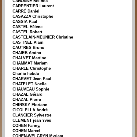
CANONNE Belinda
CARPENTIER Laurent
CARRÉ Daniel
CASAZZA Christophe
CASSIA Paul
CASTEL Hélène
CASTEL Robert
CASTELAIN-MEUNIER Christine
CASTINEL Alain
CAUTRES Bruno
CHAIEB Amina
CHALVET Martine
CHAMMAT Mariam
CHARLE Christophe
Charlie hebdo
CHARVET Jean Paul
CHATELET Noelle
CHAUVEAU Sophie
CHAZAL Gérard
CHAZAL Pierre
CHINSKY Floriane
CICOLELLA André
CLANCIER Sylvestre
CLEMENT jean Yves
COHEN Fanny,
COHEN Marcel
COHEN-WELGRYN Myriam