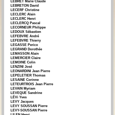
LEBRET Marie Claude
LEBRETON David
LECERF Christine
LECLERC Alain
LECLERC Henri
LECLERCQ Pascal
LECORNEUR Philippe
LEDOUX Sébastien
LEFEBVRE André
LEFEBVRE Thierry
LEGASSE Perico
LEGRAND Dorothée
LEMASSON Alain
LEMERCIER Claire
LEMOINE Colin
LENZINI José
LEONARDINI Jean Pierre
LEPELETIER Thomas
LESAINE Corinne
LETEURTROIS Jean Pierre
LEVAIN Myriam
LEVEQUE Sandrine
LÉVi Yves
LEVY Jacques
LEVY SOUSSAN Pierre
LEVY-SOUSSAN Pierre
LILEN Henri