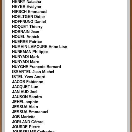
HENRY Natacha
HEYER Evelyne
HIRSCH Emmanuel
HOELTGEN Didier
HOFFNUNG Daniel
HOQUET Thierry
HORNAIN Jean
HOUEL Annick
HUERRE Patrice
HUMAIN LAMOURE Anne Lise
HUNEMAN Philippe
HUNYADI Mark
HUNYADI Marc
HUYGHE François Bernard
ISSARTEL Jean Michel
ISTEL Yves André
JACOB Fabienne
JACQUET Luc
JANIAUD Joel
JAUSON Sandra
JEHEL sophie
JESSUA Alain
JESSUA Emmanuel
JOB Mariette
JORLAND Gérard
JOURDE Pierre
JOUSSELME Catherine