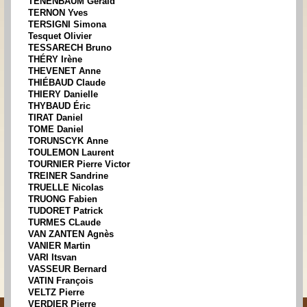
TENENBAUM Gérald
TERNON Yves
TERSIGNI Simona
Tesquet Olivier
TESSARECH Bruno
THÉRY Irène
THEVENET Anne
THIÉBAUD Claude
THIERY Danielle
THYBAUD Éric
TIRAT Daniel
TOME Daniel
TORUNSCYK Anne
TOULEMON Laurent
TOURNIER Pierre Victor
TREINER Sandrine
TRUELLE Nicolas
TRUONG Fabien
TUDORET Patrick
TURMES CLaude
VAN ZANTEN Agnès
VANIER Martin
VARI Itsvan
VASSEUR Bernard
VATIN François
VELTZ Pierre
VERDIER Pierre