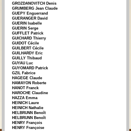
GROZDANOVITCH Denis
GRUMBERG Jean Claude
GUEPY Enguerrand
GUERANGER David
GUERIN Isabelle
GUERIN Serge
GUFFLET Patrick
GUICHARD Thierry
GUIDOT Cécile
GUILBERT Cécile
GUILHARDY Eric
GUILLY Thibaud
GUYAU Luc
GUYOMARD Patrick
GZIL Fabrice
HAGEGE Claude
HAMAYON Roberte
HANOT Franck
HAROCHE Claudine
HAZZA Emma
HEINICH Laure
HEINICH Nathalie
HELBRUNN Benoît
HELBRUNN Benoît
HENRY François
HENRY Françoise