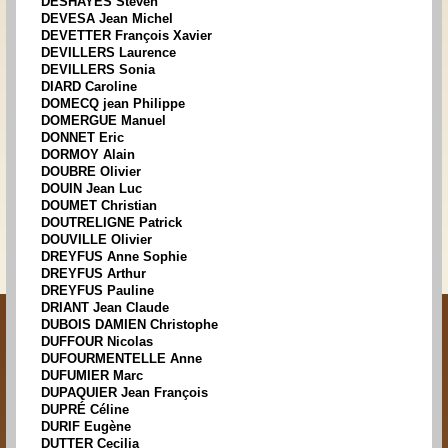
DESHAYES Steven
DEVESA Jean Michel
DEVETTER François Xavier
DEVILLERS Laurence
DEVILLERS Sonia
DIARD Caroline
DOMECQ jean Philippe
DOMERGUE Manuel
DONNET Eric
DORMOY Alain
DOUBRE Olivier
DOUIN Jean Luc
DOUMET Christian
DOUTRELIGNE Patrick
DOUVILLE Olivier
DREYFUS Anne Sophie
DREYFUS Arthur
DREYFUS Pauline
DRIANT Jean Claude
DUBOIS DAMIEN Christophe
DUFFOUR Nicolas
DUFOURMENTELLE Anne
DUFUMIER Marc
DUPAQUIER Jean François
DUPRÉ Céline
DURIF Eugène
DUTTER Cecilia