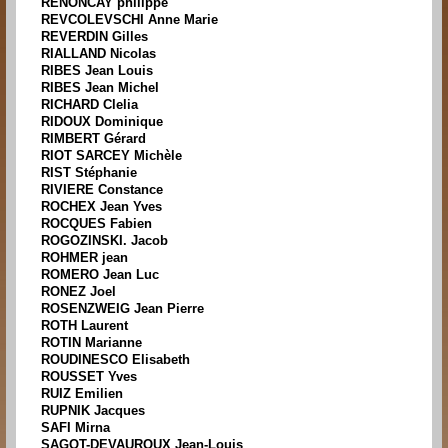
RENONCAY philippe
REVCOLEVSCHI Anne Marie
REVERDIN Gilles
RIALLAND Nicolas
RIBES Jean Louis
RIBES Jean Michel
RICHARD Clelia
RIDOUX Dominique
RIMBERT Gérard
RIOT SARCEY Michèle
RIST Stéphanie
RIVIERE Constance
ROCHEX Jean Yves
ROCQUES Fabien
ROGOZINSKI. Jacob
ROHMER jean
ROMERO Jean Luc
RONEZ Joel
ROSENZWEIG Jean Pierre
ROTH Laurent
ROTIN Marianne
ROUDINESCO Elisabeth
ROUSSET Yves
RUIZ Emilien
RUPNIK Jacques
SAFI Mirna
SAGOT-DEVAUROUX Jean-Louis