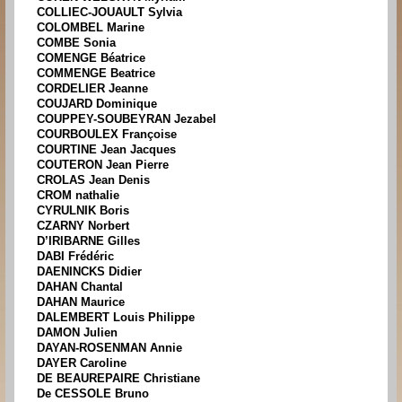
COLLIEC-JOUAULT Sylvia
COLOMBEL Marine
COMBE Sonia
COMENGE Béatrice
COMMENGE Beatrice
CORDELIER Jeanne
COUJARD Dominique
COUPPEY-SOUBEYRAN Jezabel
COURBOULEX Françoise
COURTINE Jean Jacques
COUTERON Jean Pierre
CROLAS Jean Denis
CROM nathalie
CYRULNIK Boris
CZARNY Norbert
D’IRIBARNE Gilles
DABI Frédéric
DAENINCKS Didier
DAHAN Chantal
DAHAN Maurice
DALEMBERT Louis Philippe
DAMON Julien
DAYAN-ROSENMAN Annie
DAYER Caroline
DE BEAUREPAIRE Christiane
De CESSOLE Bruno