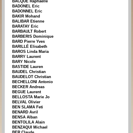
BACQUÉ Raphaelle
BADONEL Eric
BADONNEL Eric
BAKIR Mohand
BALIBAR Etienne
BARATAY Eric
BARBAULT Robert
BARBERIS Dominique
BARD Pierre Yves
BARILLÉ Elisabeth
BAROS Linda Maria
BARRY Laurent
BARY Nicole
BASTIDE Lauren
BAUDEL Christian
BAUDELOT Christian
BECHELLONI Antonio
BECKER Andreas
BEGUE Laurent
BELLOSTA Marie Jo
BELVAL Olivier
BEN SLAMA Feti
BENARD Avril
BENSA Alban
BENTOLILA Alain
BENZAQUI Michael
BER Claude