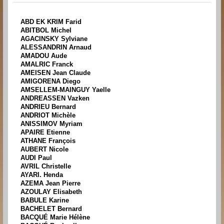
ABD EK KRIM Farid
ABITBOL Michel
AGACINSKY Sylviane
ALESSANDRIN Arnaud
AMADOU Aude
AMALRIC Franck
AMEISEN Jean Claude
AMIGORENA Diego
AMSELLEM-MAINGUY Yaelle
ANDREASSEN Vazken
ANDRIEU Bernard
ANDRIOT Michèle
ANISSIMOV Myriam
APAIRE Etienne
ATHANE François
AUBERT Nicole
AUDI Paul
AVRIL Christelle
AYARI. Henda
AZEMA Jean Pierre
AZOULAY Elisabeth
BABULE Karine
BACHELET Bernard
BACQUÉ Marie Hélène