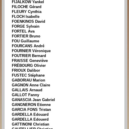
FIJALKOW Yankel
FILOCHE Gérard
FLEURY Cynthia
FLOCH Isabelle
FOENKINOS David
FORGE Sylvain
FORTEL Ava
FORTIER Bruno
FOU Guillaume
FOURCANS André
FOURNIER Véronique
FOUTRIER Bernard
FRAISSE Geneviève
FRÉBOURG Olivier
FRIOUX Dalibor
FUSTEC Stéphane
GABORIAU Marion
GAGNON Anne Claire
GALLAIS Arnaud
GALLOT Fanny
GANASCIA Jean Gabriel
GANGNERON Etienne
GARCIA FONS Tristan
GARDELLA Edouard
GARDELLA Edouerd
GATTINONI Christian