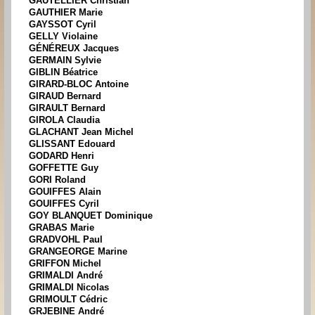
GAUTELLIER Christian
GAUTHIER Marie
GAYSSOT Cyril
GELLY Violaine
GÉNÉREUX Jacques
GERMAIN Sylvie
GIBLIN Béatrice
GIRARD-BLOC Antoine
GIRAUD Bernard
GIRAULT Bernard
GIROLA Claudia
GLACHANT Jean Michel
GLISSANT Edouard
GODARD Henri
GOFFETTE Guy
GORI Roland
GOUIFFES Alain
GOUIFFES Cyril
GOY BLANQUET Dominique
GRABAS Marie
GRADVOHL Paul
GRANGEORGE Marine
GRIFFON Michel
GRIMALDI André
GRIMALDI Nicolas
GRIMOULT Cédric
GRJEBINE André