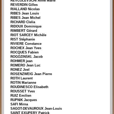
REVCOLEVSCHI Anne Marie
REVERDIN Gilles
RIALLAND Nicolas
RIBES Jean Louis
RIBES Jean Michel
RICHARD Clelia
RIDOUX Dominique
RIMBERT Gérard
RIOT SARCEY Michèle
RIST Stéphanie
RIVIERE Constance
ROCHEX Jean Yves
ROCQUES Fabien
ROGOZINSKI. Jacob
ROHMER jean
ROMERO Jean Luc
RONEZ Joel
ROSENZWEIG Jean Pierre
ROTH Laurent
ROTIN Marianne
ROUDINESCO Elisabeth
ROUSSET Yves
RUIZ Emilien
RUPNIK Jacques
SAFI Mirna
SAGOT-DEVAUROUX Jean-Louis
SAINT EXUPERY Patrick