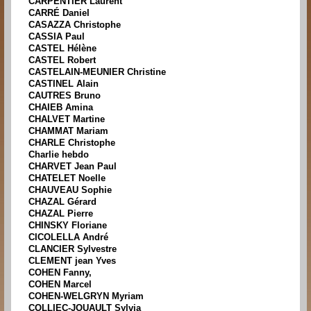
CARPENTIER Laurent
CARRÉ Daniel
CASAZZA Christophe
CASSIA Paul
CASTEL Hélène
CASTEL Robert
CASTELAIN-MEUNIER Christine
CASTINEL Alain
CAUTRES Bruno
CHAIEB Amina
CHALVET Martine
CHAMMAT Mariam
CHARLE Christophe
Charlie hebdo
CHARVET Jean Paul
CHATELET Noelle
CHAUVEAU Sophie
CHAZAL Gérard
CHAZAL Pierre
CHINSKY Floriane
CICOLELLA André
CLANCIER Sylvestre
CLEMENT jean Yves
COHEN Fanny,
COHEN Marcel
COHEN-WELGRYN Myriam
COLLIEC-JOUAULT Sylvia