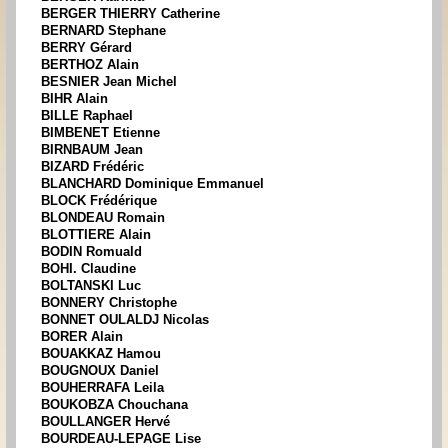
BERGER THIERRY Catherine
BERNARD Stephane
BERRY Gérard
BERTHOZ Alain
BESNIER Jean Michel
BIHR Alain
BILLE Raphael
BIMBENET Etienne
BIRNBAUM Jean
BIZARD Frédéric
BLANCHARD Dominique Emmanuel
BLOCK Frédérique
BLONDEAU Romain
BLOTTIERE Alain
BODIN Romuald
BOHI. Claudine
BOLTANSKI Luc
BONNERY Christophe
BONNET OULALDJ Nicolas
BORER Alain
BOUAKKAZ Hamou
BOUGNOUX Daniel
BOUHERRAFA Leila
BOUKOBZA Chouchana
BOULLANGER Hervé
BOURDEAU-LEPAGE Lise