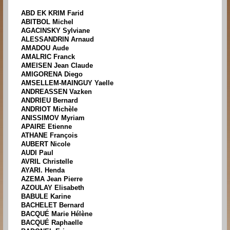
ABD EK KRIM Farid
ABITBOL Michel
AGACINSKY Sylviane
ALESSANDRIN Arnaud
AMADOU Aude
AMALRIC Franck
AMEISEN Jean Claude
AMIGORENA Diego
AMSELLEM-MAINGUY Yaelle
ANDREASSEN Vazken
ANDRIEU Bernard
ANDRIOT Michèle
ANISSIMOV Myriam
APAIRE Etienne
ATHANE François
AUBERT Nicole
AUDI Paul
AVRIL Christelle
AYARI. Henda
AZEMA Jean Pierre
AZOULAY Elisabeth
BABULE Karine
BACHELET Bernard
BACQUÉ Marie Hélène
BACQUÉ Raphaelle