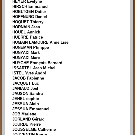
HEYER Evelyne
HIRSCH Emmanuel
HOELTGEN Didier
HOFFNUNG Daniel
HOQUET Thierry
HORNAIN Jean
HOUEL Annick
HUERRE Patrice
HUMAIN LAMOURE Anne Lise
HUNEMAN Philippe
HUNYADI Mark
HUNYADI Marc
HUYGHE François Bernard
ISSARTEL Jean Michel
ISTEL Yves André
JACOB Fabienne
JACQUET Luc
JANIAUD Joel
JAUSON Sandra
JEHEL sophie
JESSUA Alain
JESSUA Emmanuel
JOB Mariette
JORLAND Gérard
JOURDE Pierre
JOUSSELME Catherine
JOUVENTIN Pierre