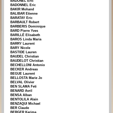
BADONEL Eric
BADONNEL Eric
BAKIR Mohand
BALIBAR Etienne
BARATAY Eric
BARBAULT Robert
BARBERIS Dominique
BARD Pierre Yves
BARILLÉ Elisabeth
BAROS Linda Maria
BARRY Laurent
BARY Nicole
BASTIDE Lauren
BAUDEL Christian
BAUDELOT Christian
BECHELLONI Antonio
BECKER Andreas
BEGUE Laurent
BELLOSTA Marie Jo
BELVAL Olivier
BEN SLAMA Feti
BENARD Avril
BENSA Alban
BENTOLILA Alain
BENZAQUI Michael
BER Claude
BERGER Karima