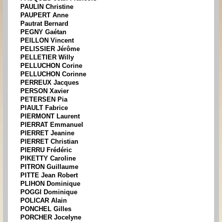
PAULIN Christine
PAUPERT Anne
Pautrat Bernard
PEGNY Gaétan
PEILLON Vincent
PELISSIER Jérôme
PELLETIER Willy
PELLUCHON Corine
PELLUCHON Corinne
PERREUX Jacques
PERSON Xavier
PETERSEN Pia
PIAULT Fabrice
PIERMONT Laurent
PIERRAT Emmanuel
PIERRET Jeanine
PIERRET Christian
PIERRU Frédéric
PIKETTY Caroline
PITRON Guillaume
PITTE Jean Robert
PLIHON Dominique
POGGI Dominique
POLICAR Alain
PONCHEL Gilles
PORCHER Jocelyne