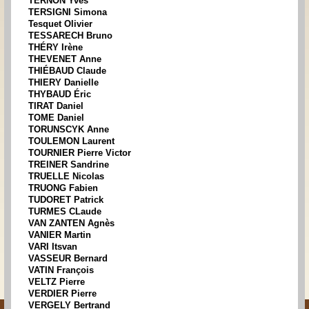
TERNON Yves
TERSIGNI Simona
Tesquet Olivier
TESSARECH Bruno
THÉRY Irène
THEVENET Anne
THIÉBAUD Claude
THIERY Danielle
THYBAUD Éric
TIRAT Daniel
TOME Daniel
TORUNSCYK Anne
TOULEMON Laurent
TOURNIER Pierre Victor
TREINER Sandrine
TRUELLE Nicolas
TRUONG Fabien
TUDORET Patrick
TURMES CLaude
VAN ZANTEN Agnès
VANIER Martin
VARI Itsvan
VASSEUR Bernard
VATIN François
VELTZ Pierre
VERDIER Pierre
VERGELY Bertrand