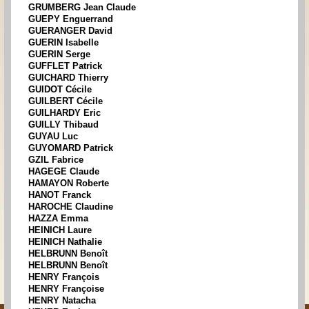
GRUMBERG Jean Claude
GUEPY Enguerrand
GUERANGER David
GUERIN Isabelle
GUERIN Serge
GUFFLET Patrick
GUICHARD Thierry
GUIDOT Cécile
GUILBERT Cécile
GUILHARDY Eric
GUILLY Thibaud
GUYAU Luc
GUYOMARD Patrick
GZIL Fabrice
HAGEGE Claude
HAMAYON Roberte
HANOT Franck
HAROCHE Claudine
HAZZA Emma
HEINICH Laure
HEINICH Nathalie
HELBRUNN Benoît
HELBRUNN Benoît
HENRY François
HENRY Françoise
HENRY Natacha