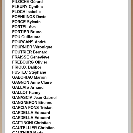
FILOCHE Gérard
FLEURY Cynthia
FLOCH Isabelle
FOENKINOS David
FORGE Sylvain
FORTEL Ava
FORTIER Bruno
FOU Guillaume
FOURCANS André
FOURNIER Véronique
FOUTRIER Bernard
FRAISSE Geneviève
FRÉBOURG Olivier
FRIOUX Dalibor
FUSTEC Stéphane
GABORIAU Marion
GAGNON Anne Claire
GALLAIS Arnaud
GALLOT Fanny
GANASCIA Jean Gabriel
GANGNERON Etienne
GARCIA FONS Tristan
GARDELLA Edouard
GARDELLA Edouerd
GATTINONI Christian
GAUTELLIER Christian
GAUTHIER Marie