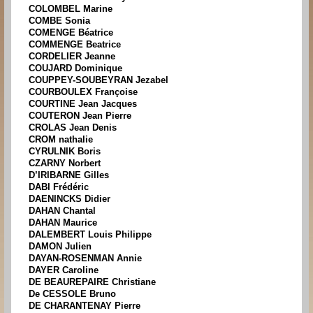
COLOMBEL Marine
COMBE Sonia
COMENGE Béatrice
COMMENGE Beatrice
CORDELIER Jeanne
COUJARD Dominique
COUPPEY-SOUBEYRAN Jezabel
COURBOULEX Françoise
COURTINE Jean Jacques
COUTERON Jean Pierre
CROLAS Jean Denis
CROM nathalie
CYRULNIK Boris
CZARNY Norbert
D’IRIBARNE Gilles
DABI Frédéric
DAENINCKS Didier
DAHAN Chantal
DAHAN Maurice
DALEMBERT Louis Philippe
DAMON Julien
DAYAN-ROSENMAN Annie
DAYER Caroline
DE BEAUREPAIRE Christiane
De CESSOLE Bruno
DE CHARANTENAY Pierre