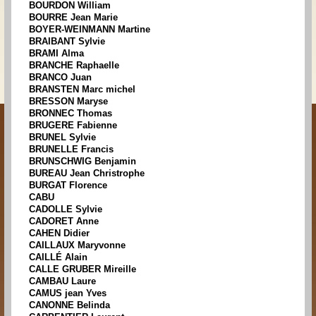
BOURDON William
BOURRE Jean Marie
BOYER-WEINMANN Martine
BRAIBANT Sylvie
BRAMI Alma
BRANCHE Raphaelle
BRANCO Juan
BRANSTEN Marc michel
BRESSON Maryse
BRONNEC Thomas
BRUGERE Fabienne
BRUNEL Sylvie
BRUNELLE Francis
BRUNSCHWIG Benjamin
BUREAU Jean Christrophe
BURGAT Florence
CABU
CADOLLE Sylvie
CADORET Anne
CAHEN Didier
CAILLAUX Maryvonne
CAILLÉ Alain
CALLE GRUBER Mireille
CAMBAU Laure
CAMUS jean Yves
CANONNE Belinda