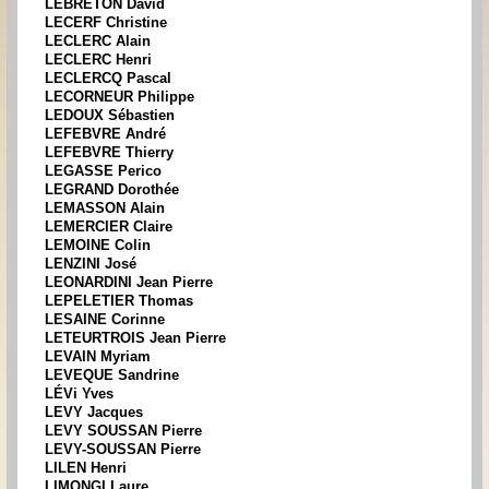
LEBRETON David
LECERF Christine
LECLERC Alain
LECLERC Henri
LECLERCQ Pascal
LECORNEUR Philippe
LEDOUX Sébastien
LEFEBVRE André
LEFEBVRE Thierry
LEGASSE Perico
LEGRAND Dorothée
LEMASSON Alain
LEMERCIER Claire
LEMOINE Colin
LENZINI José
LEONARDINI Jean Pierre
LEPELETIER Thomas
LESAINE Corinne
LETEURTROIS Jean Pierre
LEVAIN Myriam
LEVEQUE Sandrine
LÉVi Yves
LEVY Jacques
LEVY SOUSSAN Pierre
LEVY-SOUSSAN Pierre
LILEN Henri
LIMONGI Laure