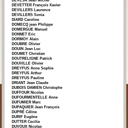
DEVESA Jean Michel
DEVETTER François Xavier
DEVILLERS Laurence
DEVILLERS Sonia
DIARD Caroline
DOMECQ jean Philippe
DOMERGUE Manuel
DONNET Eric
DORMOY Alain
DOUBRE Olivier
DOUIN Jean Luc
DOUMET Christian
DOUTRELIGNE Patrick
DOUVILLE Olivier
DREYFUS Anne Sophie
DREYFUS Arthur
DREYFUS Pauline
DRIANT Jean Claude
DUBOIS DAMIEN Christophe
DUFFOUR Nicolas
DUFOURMENTELLE Anne
DUFUMIER Marc
DUPAQUIER Jean François
DUPRÉ Céline
DURIF Eugène
DUTTER Cecilia
DUVOUX Nicolas